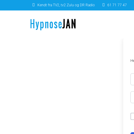
Kendt fra TV2, tv2 Zulu og DR Radio
61 71 77 47
He