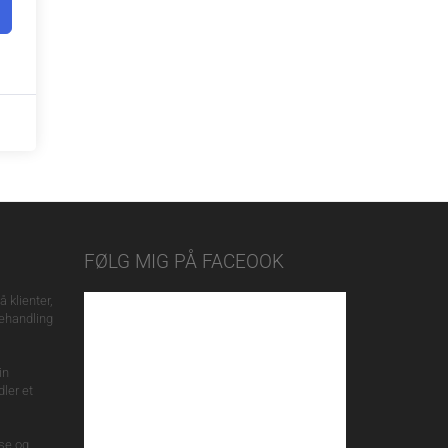
FØLG MIG PÅ FACEOOK
 klienter,
behandling
in
ler et
se og