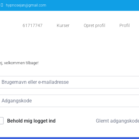
hypnosejan@gmail.com
61717747
Kurser
Opret profil
Profil
j, velkommen tilbage!
Glemt adgangskod
Behold mig logget ind