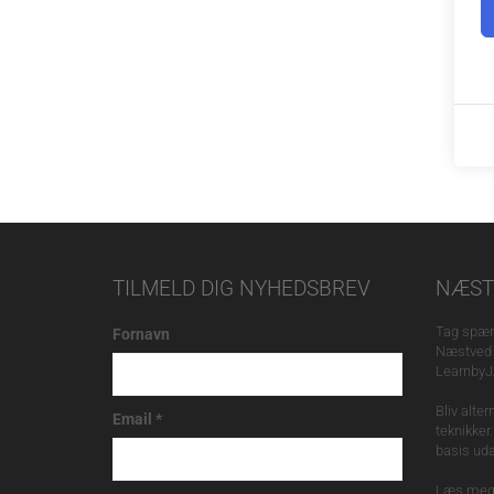
TILMELD DIG NYHEDSBREV
NÆST
Tag spæn
Fornavn
Næstved 
Learnby
Bliv alte
Email
*
teknikker
basis ud
Læs mege