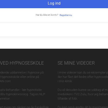
Log ind
Har du ikke en konto?
Registrer nu
VED HYPNOSESKOLE
SE MINE VIDEOER
dende uddannelse i hypnose på
I mine videoer kan du se eksempler på
Hypnoseskole eller online på
der har fået det bedre efter hypnose
JAN.com
i min klinik.
rnativ behandler - lær hypnotiske
Du vil desuden kunne se uddrag af m
. Bliv hypnokinesiolog. Tag en NLP
medvirken i TV2 Zulu, hvor jeg behand
annelse
tilfælde af fobi.
t mere om skolen og de forskellige
Du kan også ændre dit liv med hypno