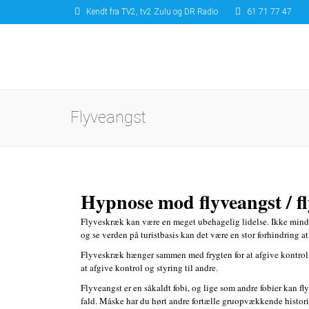
Kendt fra TV2, tv2 Zulu og DR Radio
61 71 77 47
Flyveangst
Hypnose mod flyveangst / f
Flyveskræk kan være en meget ubehagelig lidelse. Ikke mindst
og se verden på turistbasis kan det være en stor forhindring at
Flyveskræk hænger sammen med frygten for at afgive kontrol. N
at afgive kontrol og styring til andre.
Flyveangst er en såkaldt fobi, og lige som andre fobier kan f
fald. Måske har du hørt andre fortælle gruopvækkende histori