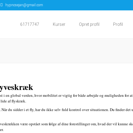
hypnosejan@gmail.com
61717747
Kurser
Opret profil
Profil
lyveskræk
 i en global verden, hvor mobilitet er vigtig for både arbejde og muligheden for 
 lide af flyskræk.
år du sidder i et fly, har du ikke selv fuld kontrol over situationen. Du finder det
lyveskrækken være opstået som følge af dine forestillinger om, hvad der vil kunne sk
er.