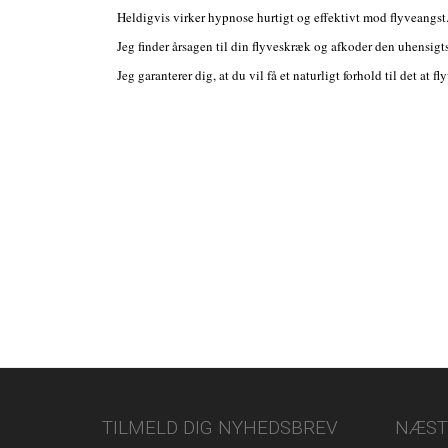
Heldigvis virker hypnose hurtigt og effektivt mod flyveangst. 
Jeg finder årsagen til din flyveskræk og afkoder den uhensigt
Jeg garanterer dig, at du vil få et naturligt forhold til det at f
TILMELD DIG NYHEDSBREV
NÆST