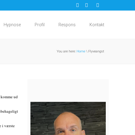
Hypnose
Profil
Respons
Kontakt
You are here:
Home
\ Flyveangst
at komme ud
 ubehageligt
e i værste