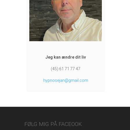
Jeg kan ændre dit liv
(45) 61 71 77 47
hypnosejan@gmail.com
FØLG MIG PÅ FACEOOK