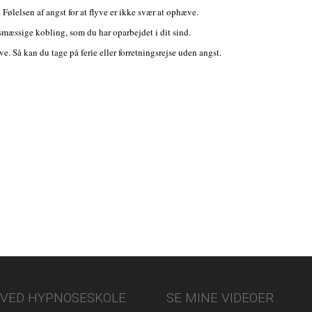
Følelsen af angst for at flyve er ikke svær at ophæve.
smæssige kobling, som du har oparbejdet i dit sind.
lyve. Så kan du tage på ferie eller forretningsrejse uden angst.
VED HYPNOSESKOLE
SE MINE VIDEOER