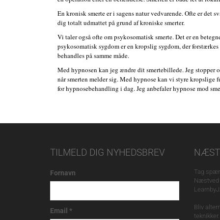
En kronisk smerte er i sagens natur vedvarende. Ofte er det s
dig totalt udmattet på grund af kroniske smerter.
Vi taler også ofte om psykosomatisk smerte. Det er en betegn
psykosomatisk sygdom er en kropslig sygdom, der forstærkes af
behandles på samme måde.
Med hypnosen kan jeg ændre dit smertebillede. Jeg stopper o
når smerten melder sig. Med hypnose kan vi styre kropslige fu
for hypnosebehandling i dag. Jeg anbefaler hypnose mod sme
TILMELD DIG NYHEDSBREV
NÆST
Tag spæn
Fornavn
Næstved 
Learnby
Bliv alte
Email
*
teknikker