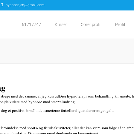
hypnosejan@gmail.com
61717747
Kurser
Opret profil
Profil
ng
trege med det samme, at jeg kun udfører hypnoterapi som behandling for smerte, h
arbejde videre med hypnose mod smertelindring.
g et positivt formål, idet smerterne fortæller dig, at der er noget galt.
 forbindelse med sports- og fritidsaktiviteter, eller det kan være som følge af en arb
lisere og beskrive. Den er som regel dunkende og koncentreret.