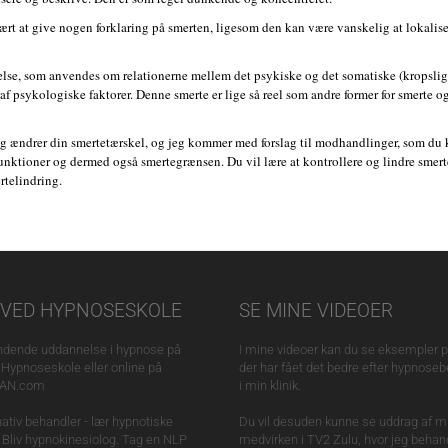
vært at give nogen forklaring på smerten, ligesom den kan være vanskelig at lokalise
else, som anvendes om relationerne mellem det psykiske og det somatiske (kropslig
 psykologiske faktorer. Denne smerte er lige så reel som andre former for smerte og
g ændrer din smertetærskel, og jeg kommer med forslag til modhandlinger, som du 
nktioner og dermed også smertegrænsen. Du vil lære at kontrollere og lindre smerte
rtelindring.
VED HYPNOSESKOLE
SE MINE VIDEOER
dende uddannelse i hypnose på
I mine videoer kan du se eksempler på
Hypnoseskole eller online på
der har fået det bedre efter hypnose
JAN.com
i min klinik.
rnativ behandler - lær hypnotiske
Du vil desuden kunne se uddrag af m
. Bliv hypnokinesiolog. Tag en NLP
medvirken i TV2 Zulu, hvor jeg behand