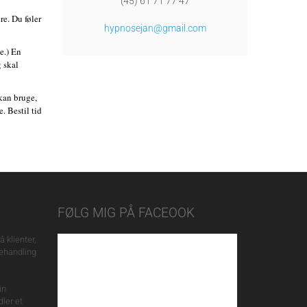
(45) 61 71 77 47
re. Du føler
hypnosejan@gmail.com
e.) En
 skal
kan bruge,
. Bestil tid
FØLG MIG PÅ FACEOOK
 klienter,
behandling
in
ler et