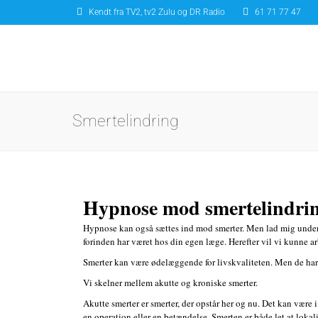
Kendt fra TV2, tv2 Zulu og DR Radio
61 71 77 47
Smertelindring
Hypnose mod smertelindri
Hypnose kan også sættes ind mod smerter. Men lad mig unders
forinden har været hos din egen læge. Herefter vil vi kunne 
Smerter kan være ødelæggende for livskvaliteten. Men de har do
Vi skelner mellem akutte og kroniske smerter.
Akutte smerter er smerter, der opstår her og nu. Det kan være i
en operation eller en betændelse. Smerten er både let at loka