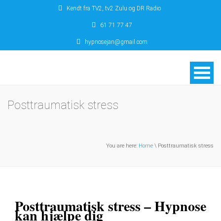
Kendt fra TV2, tv2 Zulu og DR Radio
61 71 77 47
hypnosejan@gmail.com
Posttraumatisk stress
You are here:
Home
\ Posttraumatisk stress
Posttraumatisk stress – Hypnose
kan hjælpe dig