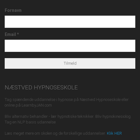
Fornavn
Email
*
NÆSTVED HYPNOSESKOLE
Tag spændende uddannelse i hypnose på Næstved Hypnoseskole eller
online på LearnbyJAN.com
Bliv alternativ behandler - lær hypnotiske teknikker. Bliv hypnokinesiolog.
Tag en NLP basis udannelse
Læs meget mere om skolen og de forskellige uddannelser.
Klik HER