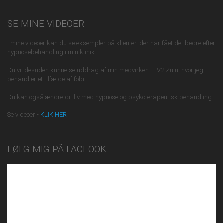
SE MINE VIDEOER
I mine videoer kan du se eksempler på klienter, der har fået det bedre efter
hypnosebehandling i min klinik.
Du vil desuden kunne se uddrag af min medvirken i TV2 Zulu, hvor jeg
behandler et tilfælde af fobi.
Du kan også ændre dit liv med hypnose og psykoterapeutisk behandling.
Se videoer -
KLIK HER
FØLG MIG PÅ FACEOOK