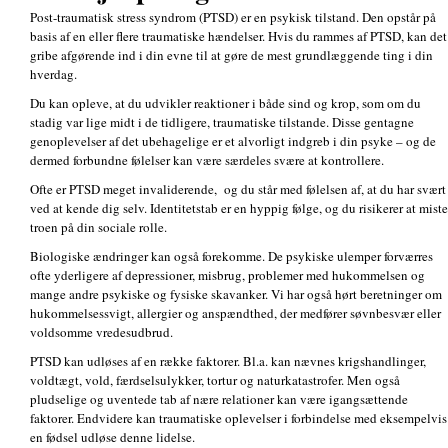
Post-traumatisk stress syndrom (PTSD) er en psykisk tilstand. Den opstår på
basis af en eller flere traumatiske hændelser. Hvis du rammes af PTSD, kan det
gribe afgørende ind i din evne til at gøre de mest grundlæggende ting i din
hverdag.
Du kan opleve, at du udvikler reaktioner i både sind og krop, som om du
stadig var lige midt i de tidligere, traumatiske tilstande. Disse gentagne
genoplevelser af det ubehagelige er et alvorligt indgreb i din psyke – og de
dermed forbundne følelser kan være særdeles svære at kontrollere.
Ofte er PTSD meget invaliderende, og du står med følelsen af, at du har svært
ved at kende dig selv. Identitetstab er en hyppig følge, og du risikerer at miste
troen på din sociale rolle.
Biologiske ændringer kan også forekomme. De psykiske ulemper forværres
ofte yderligere af depressioner, misbrug, problemer med hukommelsen og
mange andre psykiske og fysiske skavanker. Vi har også hørt beretninger om
hukommelsessvigt, allergier og anspændthed, der medfører søvnbesvær eller
voldsomme vredesudbrud.
PTSD kan udløses af en række faktorer. Bl.a. kan nævnes krigshandlinger,
voldtægt, vold, færdselsulykker, tortur og naturkatastrofer. Men også
pludselige og uventede tab af nære relationer kan være igangsættende
faktorer. Endvidere kan traumatiske oplevelser i forbindelse med eksempelvis
en fødsel udløse denne lidelse.