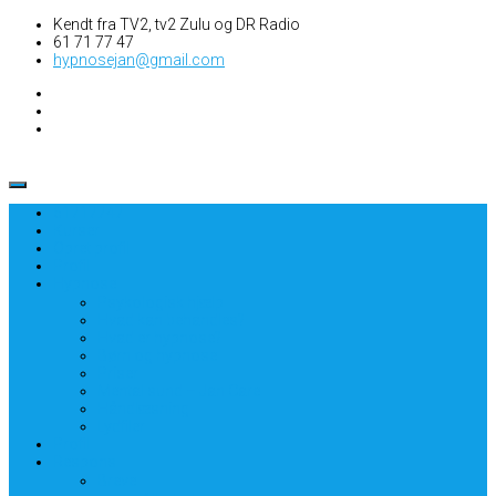
Kendt fra TV2, tv2 Zulu og DR Radio
61 71 77 47
hypnosejan@gmail.com
61717747
Kurser
Opret profil
Profil
Hypnose
Psykologisk hjælp
Hvad kan behandles?
Hvad er hypnose?
Børn og hypnose
Priser
Mental sund – Jan Care
Håndlæsning
Lydfiler
Profil
Respons
Breve