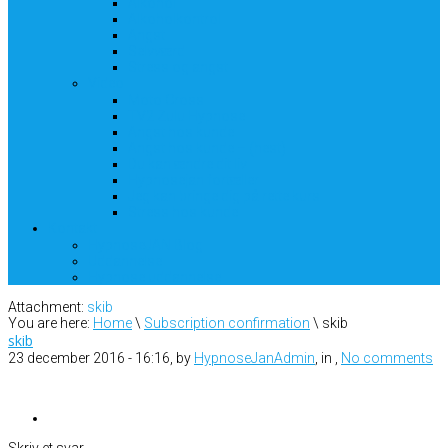
Alkohol
Alkoholkontrol
Angst
Selvværd
Stress og angst
Video
Moto Cross
TV2 Zulu Hypnose
Angst hos kunde
Angst hos kunde – (hest)
Du kan ændre dit liv
Hypnosejan fortæller
Jeg kan bringe dig på rette kurs
Stress hos kunde
Kontakt
HypnoseJAN Blog
Uddannelse
Hypnose uddannelse
Attachment:
skib
You are here:
Home
\
Subscription confirmation
\ skib
skib
23 december 2016 - 16:16, by
HypnoseJanAdmin
, in ,
No comments