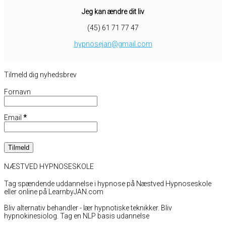
Jeg kan ændre dit liv
(45) 61 71 77 47
hypnosejan@gmail.com
Tilmeld dig nyhedsbrev
Fornavn
Email
*
NÆSTVED HYPNOSESKOLE
Tag spændende uddannelse i hypnose på Næstved Hypnoseskole
eller online på LearnbyJAN.com
Bliv alternativ behandler - lær hypnotiske teknikker. Bliv
hypnokinesiolog. Tag en NLP basis udannelse