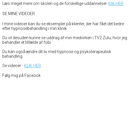
Læs meget mere om skolen og de forskellige uddannelser.
Klik HER
SE MINE VIDEOER
I mine videoer kan du se eksempler på klienter, der har fået det bedre
efter hypnosebehandling i min klinik.
Du vil desuden kunne se uddrag af min medvirken i TV2 Zulu, hvor jeg
behandler et tilfælde af fobi.
Du kan også ændre dit liv med hypnose og psykoterapeutisk
behandling.
Se videoer -
KLIK HER
Følg mig på Faceook