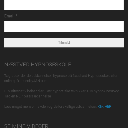
Email
*
NÆSTVED HYPNOSESKOLE
Tag spændende uddannelse i hypnose på Næstved Hypnoseskole eller
online på LearnbyJAN.com
Bliv alternativ behandler - lær hypnotiske teknikker. Bliv hypnokinesiolog.
Tag en NLP basis udannelse
Læs meget mere om skolen og de forskellige uddannelser.
Klik HER
SE MINE VIDEOER