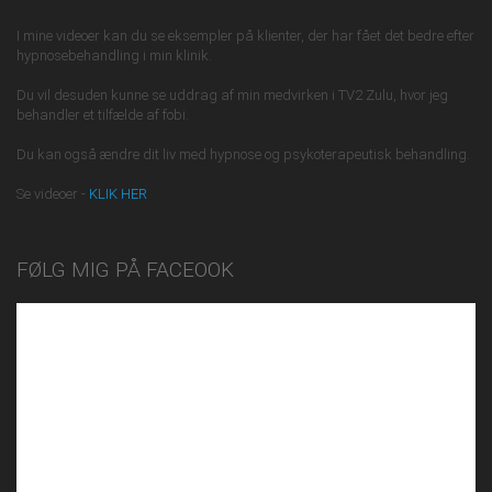
I mine videoer kan du se eksempler på klienter, der har fået det bedre efter
hypnosebehandling i min klinik.
Du vil desuden kunne se uddrag af min medvirken i TV2 Zulu, hvor jeg
behandler et tilfælde af fobi.
Du kan også ændre dit liv med hypnose og psykoterapeutisk behandling.
Se videoer -
KLIK HER
FØLG MIG PÅ FACEOOK