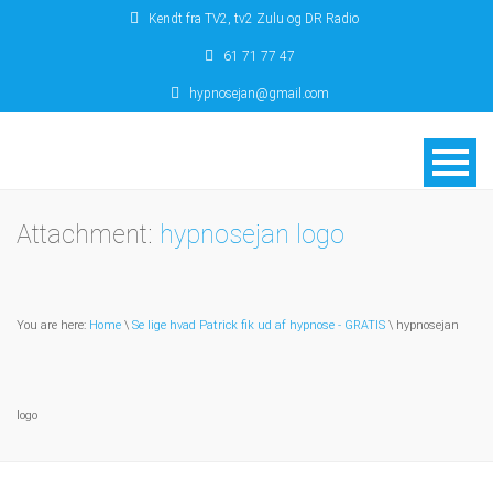
Kendt fra TV2, tv2 Zulu og DR Radio
61 71 77 47
hypnosejan@gmail.com
Attachment:
hypnosejan logo
You are here:
Home
\
Se lige hvad Patrick fik ud af hypnose - GRATIS
\ hypnosejan
logo