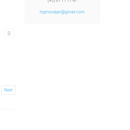
(45) 61 71 77 47
hypnosejan@gmail.com
Next