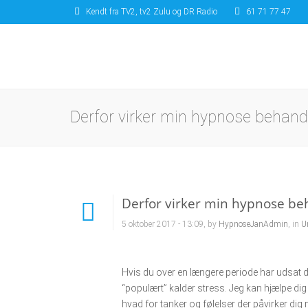
Kendt fra TV2, tv2 Zulu og DR Radio
61 71 77 47
Derfor virker min hypnose behand
Derfor virker min hypnose be
5 oktober 2017 - 13:09, by
HypnoseJanAdmin
, in
U
Hvis du over en længere periode har udsat di
“populært” kalder stress. Jeg kan hjælpe dig me
hvad for tanker og følelser der påvirker di