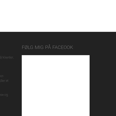
FØLG MIG PÅ FACEOOK
 klienter,
min
ler et
ose og