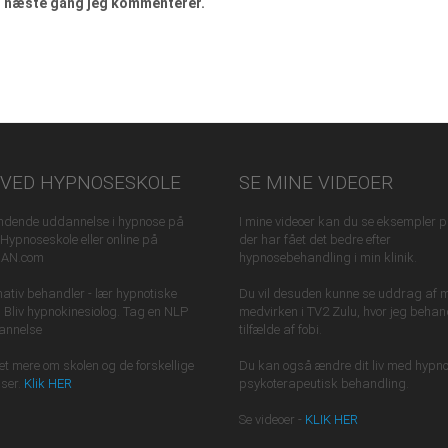
il næste gang jeg kommenterer.
VED HYPNOSESKOLE
SE MINE VIDEOER
dende uddannelse i hypnose på
I mine videoer kan du se eksempler på
ypnoseskole eller online på
der har fået det bedre efter
JAN.com
hypnosebehandling i min klinik.
rnativ behandler - lær hypnotiske
Du vil desuden kunne se uddrag af 
. Bliv hypnokinesiolog. Tag en NLP
medvirken i TV2 Zulu, hvor jeg behand
annelse
tilfælde af fobi.
 mere om skolen og de forskellige
Du kan også ændre dit liv med hypn
ser.
Klik HER
psykoterapeutisk behandling.
Se videoer -
KLIK HER