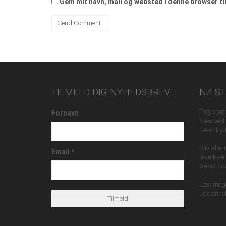
Gem mit navn, mail og websted i denne browser t
TILMELD DIG NYHEDSBREV
NÆST
Tag spæn
Fornavn
Næstved H
Learnby
Bliv alte
Email
*
teknikker
basis ud
Læs meget
uddannel