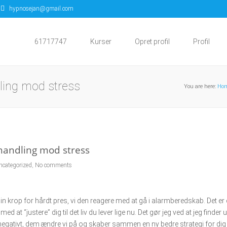
hypnosejan@gmail.com
61717747
Kurser
Opret profil
Profil
ling mod stress
You are here:
Ho
handling mod stress
ncategorized
,
No comments
n krop for hårdt pres, vi den reagere med at gå i alarmberedskab. Det er d
d at “justere” dig til det liv du lever lige nu. Det gør jeg ved at jeg finder 
g negativt, dem ændre vi på og skaber sammen en ny bedre strategi for dig