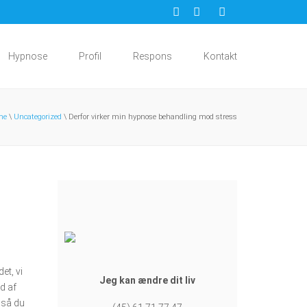
Hypnose
Profil
Respons
Kontakt
me
\
Uncategorized
\ Derfor virker min hypnose behandling mod stress
et, vi
Jeg kan ændre dit liv
ud af
 så du